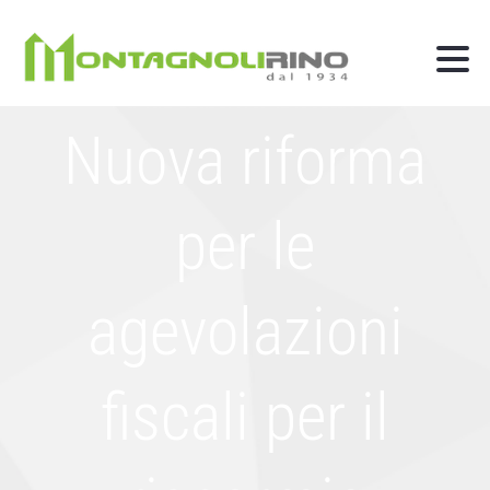
Nuova riforma
per le
agevolazioni
fiscali per il